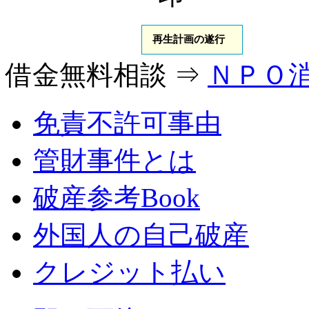
再生計画の遂行
借金無料相談 ⇒
ＮＰＯ
免責不許可事由
管財事件とは
破産参考Book
外国人の自己破産
クレジット払い