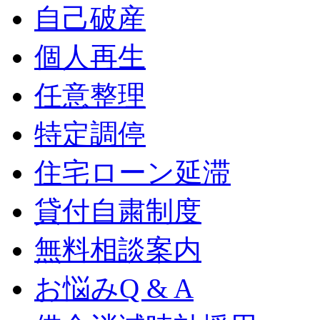
自己破産
個人再生
任意整理
特定調停
住宅ローン延滞
貸付自粛制度
無料相談案内
お悩みQ & A