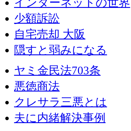
インターネットの世界
少額訴訟
自宅売却 大阪
隠すと弱みになる
ヤミ金民法703条
悪徳商法
クレサラ三悪とは
夫に内緒解決事例