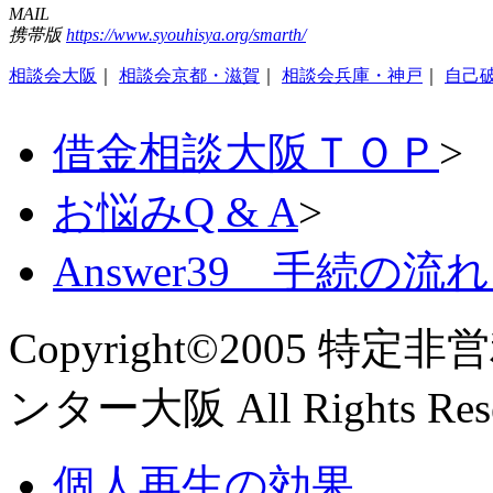
MAIL
携帯版
https://www.syouhisya.org/smarth/
相談会大阪
｜
相談会京都・滋賀
｜
相談会兵庫・神戸
｜
自己
借金相談大阪ＴＯＰ
>
お悩みQ & A
>
Answer39 手続
Copyright©2005 
ンター大阪 All Rights Res
個人再生の効果