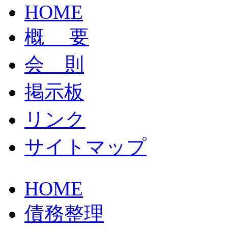
HOME
概 要
会 則
掲示板
リンク
サイトマップ
HOME
債務整理