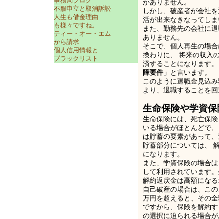
事務局ブログ
かありません。
不服申立と取消訴訟
しかし、破産者が会社を
人生も借金理由
活が出来なきなってしま
も様々ですね。
また、勤務先の会社に退
ティー・オー・エム
ありません。
から請求
そこで、個人再生の場合
個人信用情報と
換わりに、 将来の収入
ブラックリスト
済することになります。
障要件」
と言います。
このように退職金見込み
より、退職することを回
生命保険や学資保
生命保険には、死亡保険
いる場合がほとんどで、
は貯蓄の要素があって、
貯蓄部分については、 
になります。
また、学資保険の場合は
して利用されています。
解約返戻金は高額になる
自己破産の場合は、この
万円を超えると、その全
ですから、保険を解約す
の選択に迫られる場合が