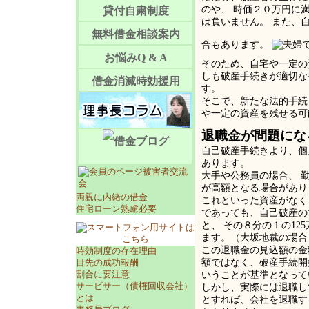
のや、 時価２０万円に
貸付自粛制度
は負いません。 また、
無料借金相談案内
合もあります。
お悩みQ & A
そのため、自宅や一定の
しも破産手続きが適切な
借金消滅時効援用
す。
そこで、新たな法的手続
や一定の資産を残せる可
退職金が問題にな
自己破産手続きより、個
あります。
大手や公務員の場合、 
が高額となる場合があり
両親に内緒の借金
これといった資産がなく
住宅ローン熟慮必要
であっても、自己破産の場
と、 その８分の１の1
ます。（大坂地裁の場合
この退職金の見込額の金
時効制度の存在理由
額ではなく、破産手続開
目先の成功報酬
割合に要注意
いうことが基準となって
サービサー（債権回収会社）
しかし、実際には退職し
とは
とすれば、会社を退職す