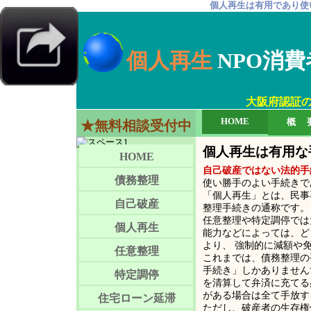
個人再生は有用であり使
個人再生
NPO消
大阪府認証
HOME
概 
★無料相談受付中
個人再生は有用な
HOME
自己破産ではない法的手
債務整理
使い勝手のよい手続きで
「個人再生」とは、民事
自己破産
整理手続きの通称です。
任意整理や特定調停では
個人再生
能力などによっては、ど
より、 強制的に減額や
任意整理
これまでは、債務整理の
手続き」しかありません
特定調停
を清算して弁済に充てる
がある場合は全て手放す
住宅ローン延滞
ただし、破産者の生存権