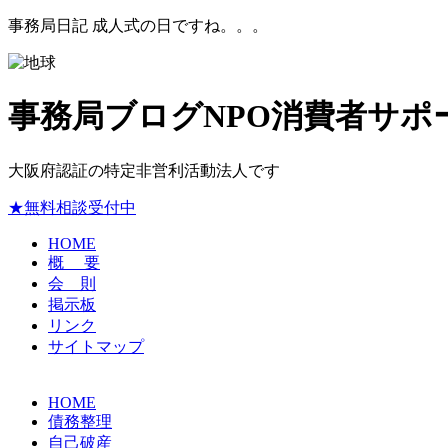
事務局日記 成人式の日ですね。。。
事務局ブログ
NPO消費者サポ
大阪府認証の特定非営利活動法人です
★無料相談受付中
HOME
概 要
会 則
掲示板
リンク
サイトマップ
HOME
債務整理
自己破産