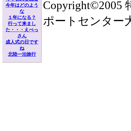
Copyright©
今年はどのよう
な
ポートセンター大阪 Al
１年になる？
行って来まし
た・・・えべっ
さん
成人式の日です
ね
北陸一泊旅行