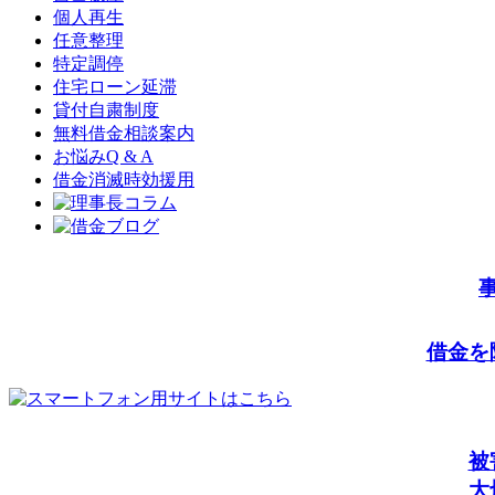
個人再生
任意整理
特定調停
住宅ローン延滞
貸付自粛制度
無料借金相談案内
お悩みQ & A
借金消滅時効援用
借金を
被
大