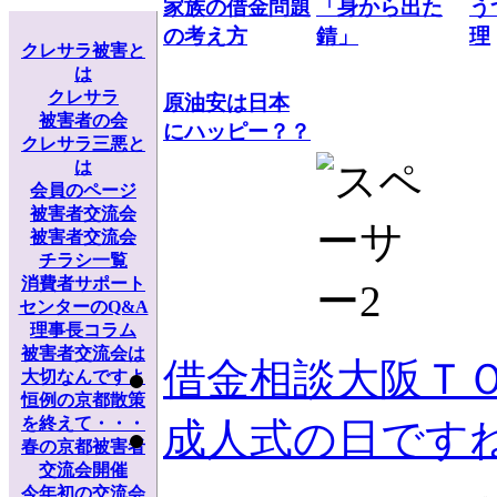
家族の借金問題
「身から出た
う
の考え方
錆」
理
クレサラ被害と
は
クレサラ
原油安は日本
被害者の会
にハッピー？？
クレサラ三悪と
は
会員のページ
被害者交流会
被害者交流会
チラシ一覧
消費者サポート
センターのQ&A
理事長コラム
被害者交流会は
借金相談大阪Ｔ
大切なんですよ
恒例の京都散策
を終えて・・・
成人式の日です
春の京都被害者
交流会開催
今年初の交流会